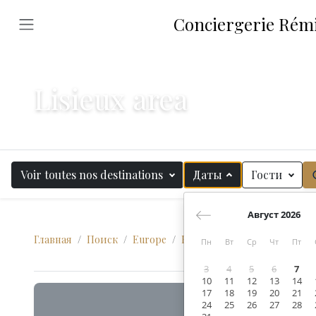
Conciergerie Rémi 
Lisieux area
Voir toutes nos destinations
Даты
Гости
Август 2026
Главная
Поиск
Europe
France
Normandy
Calva
Пн
Вт
Ср
Чт
Пт
3
4
5
6
7
10
11
12
13
14
17
18
19
20
21
24
25
26
27
28