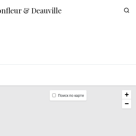
onfleur & Deauville
+
Поиск по карте
−