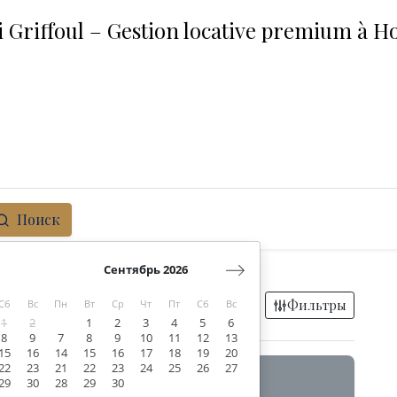
Griffoul – Gestion locative premium à H
Поиск
Сентябрь 2026
dos
Lisieux area
Фильтры
Сб
Вс
Пн
Вт
Ср
Чт
Пт
Сб
Вс
1
2
1
2
3
4
5
6
8
9
7
8
9
10
11
12
13
15
16
14
15
16
17
18
19
20
22
23
21
22
23
24
25
26
27
29
30
28
29
30