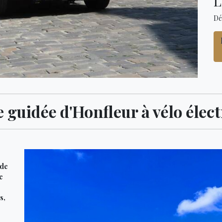
L
Dé
e guidée d'Honfleur à vélo élec
 de
e
s,