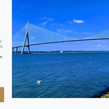
)
ée.
10