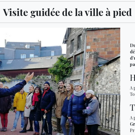
Visite guidée de la ville à pied
Du
dé
d’
pa
H
A 
To
T
A 
Gr
Pr