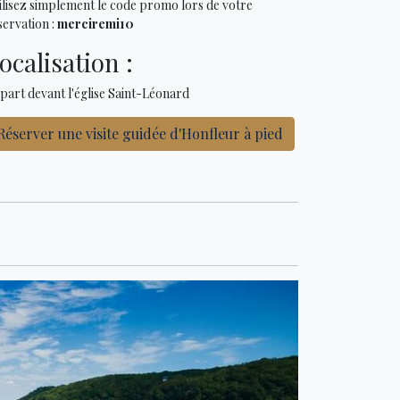
ilisez simplement le code promo lors de votre
servation :
merciremi10
ocalisation :
part devant l'église Saint-Léonard
Réserver une visite guidée d'Honfleur à pied