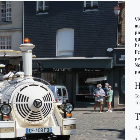
Vi
au
po
qu
l'
Fe
pe
No
pa
H
To
To
T
A 