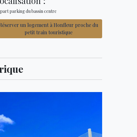
ocalisation :
part parking du bassin centre
Réserver un logement à Honfleur proche du
petit train touristique
trique