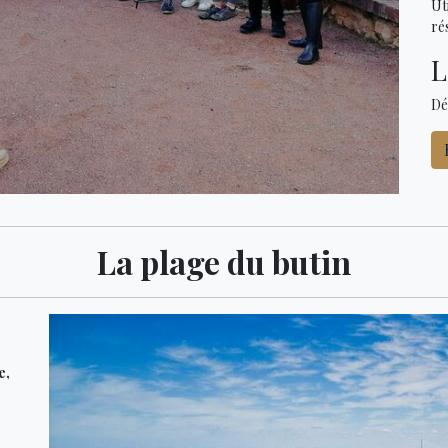
Ut
ré
L
Dé
La plage du butin
e,