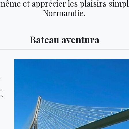
me et apprécier les plaisirs simple
Normandie.
Bateau aventura
u
la
0.