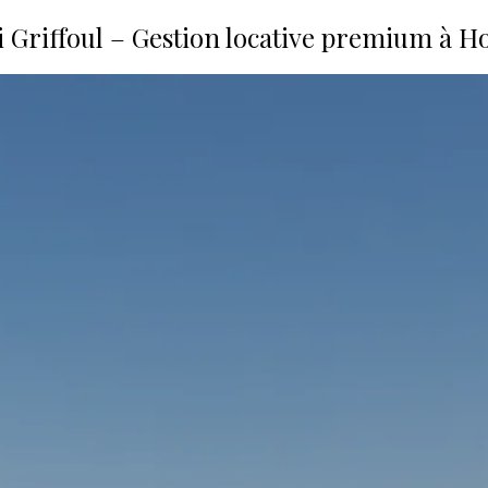
Griffoul – Gestion locative premium à H