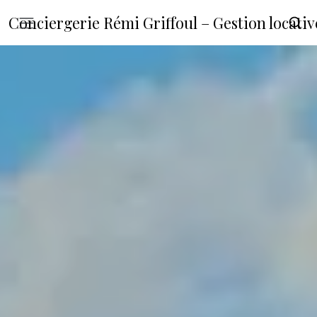
Conciergerie Rémi Griffoul – Gestion locat